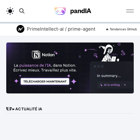
PrimeIntellect-ai / prime-agent
addyosmani /
🔥 Tendances GitHub
▸ ACTUALITÉ IA