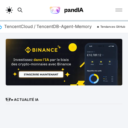
encentCloud / TencentDB-Agent-Memory
zhaoxuya520 
🔥 Tendances GitHub
▸ ACTUALITÉ IA