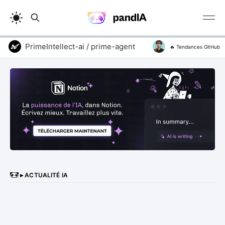
PrimeIntellect-ai / prime-agent
addyosmani / agen
🔥 Tendances GitHub
▸ ACTUALITÉ IA