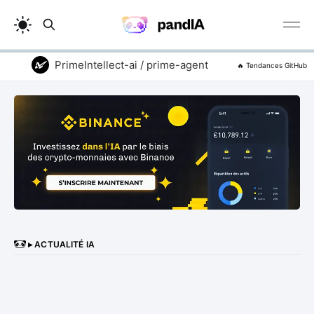
PrimeIntellect-ai / prime-agent
vitali87 / cod
🔥 Tendances GitHub
▸ ACTUALITÉ IA