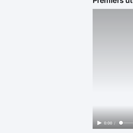
Premiers ut
0:00
/