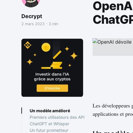
OpenAI
ChatGP
Decrypt
2 mars 2023
3 min
Les développeurs 
Un modèle amélioré
applications et pro
Premiers utilisateurs des API
ChatGPT et Whisper
Un futur prometteur