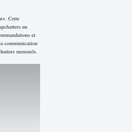
t+. Cette
apchatters un
ecommandations et
 la communication
hatters mensuels.