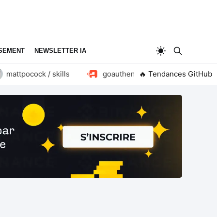
SEMENT
NEWSLETTER IA
attpocock / skills
goauthentik / authentik
🔥 Tendances GitHub
huan