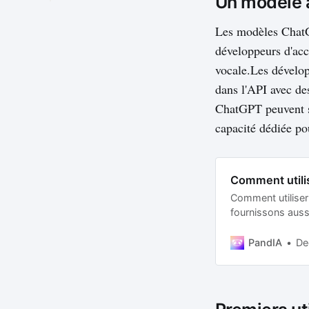
Un modèle 
Les modèles ChatG
développeurs d'acc
vocale.Les dévelop
dans l'API avec des
ChatGPT peuvent s'
capacité dédiée po
Comment utilis
Comment utilise
fournissons aussi
ChatGPT.
PandIA
De