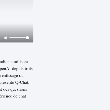
diants utilisent
OpenAI depuis trois
rentissage du
 présente Q-Chat,
nt des questions
érience de chat