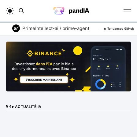
PrimeIntellect-ai / prime-agent
vitali87 / code
🔥 Tendances GitHub
▸ ACTUALITÉ IA