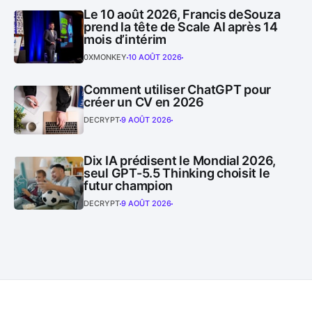
Le 10 août 2026, Francis deSouza
prend la tête de Scale AI après 14
mois d’intérim
0XMONKEY
10 AOÛT 2026
Comment utiliser ChatGPT pour
créer un CV en 2026
DECRYPT
9 AOÛT 2026
Dix IA prédisent le Mondial 2026,
seul GPT-5.5 Thinking choisit le
futur champion
DECRYPT
9 AOÛT 2026