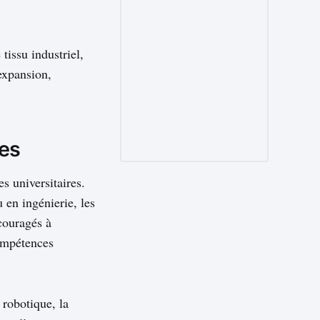
tissu industriel,
expansion,
ues
s universitaires.
 en ingénierie, les
couragés à
compétences
robotique, la