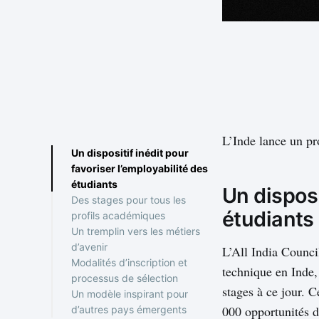
L’Inde lance un pr
Un dispositif inédit pour
favoriser l’employabilité des
étudiants
Un disposi
Des stages pour tous les
étudiants
profils académiques
Un tremplin vers les métiers
d’avenir
L’All India Counci
Modalités d’inscription et
technique en Inde,
processus de sélection
stages à ce jour. 
Un modèle inspirant pour
000 opportunités d
d’autres pays émergents