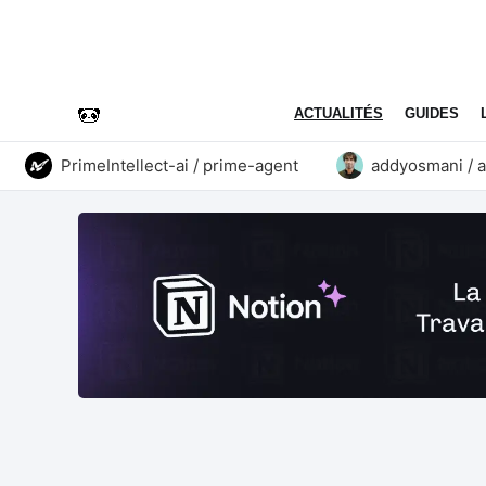
ACTUALITÉS
GUIDES
PrimeIntellect-ai / prime-agent
addyosmani / agent