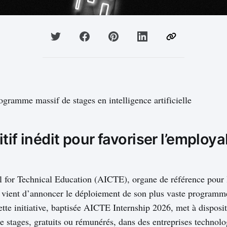
ogramme massif de stages en intelligence artificielle
tif inédit pour favoriser l’employa
l for Technical Education (AICTE), organe de référence pour
 vient d’annoncer le déploiement de son plus vaste programm
Cette initiative, baptisée AICTE Internship 2026, met à disposi
e stages, gratuits ou rémunérés, dans des entreprises technol