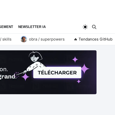
SEMENT
NEWSLETTER IA
ls
obra / superpowers
🔥 Tendances GitHub
goauthentik / authenti