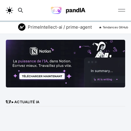
PrimeIntellect-ai / prime-agent
addyosmani
🔥 Tendances GitHub
▸ ACTUALITÉ IA