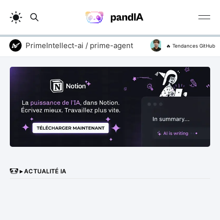
PrimeIntellect-ai / prime-agent
addyosmani / agen
🔥 Tendances GitHub
▸ ACTUALITÉ IA