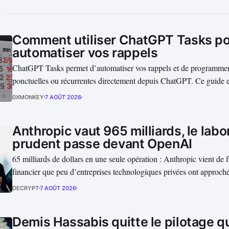
Comment utiliser ChatGPT Tasks p
automatiser vos rappels
ChatGPT Tasks permet d’automatiser vos rappels et de programmer 
ponctuelles ou récurrentes directement depuis ChatGPT. Ce guide
créer une tâche, définir une date et une heure, activer les notificati
0XMONKEY
7 AOÛT 2026
supprimer un rappel, ainsi que les limites à connaître avant de lui co
Anthropic vaut 965 milliards, le labo
prudent passe devant OpenAI
65 milliards de dollars en une seule opération : Anthropic vient de f
financier que peu d’entreprises technologiques privées ont approch
valorisation post-money de 965 milliards de dollars, le laboratoire
DECRYPT
7 AOÛT 2026
OpenAI et transforme le duel entre les deux acteurs américains en a
Demis Hassabis quitte le pilotage q