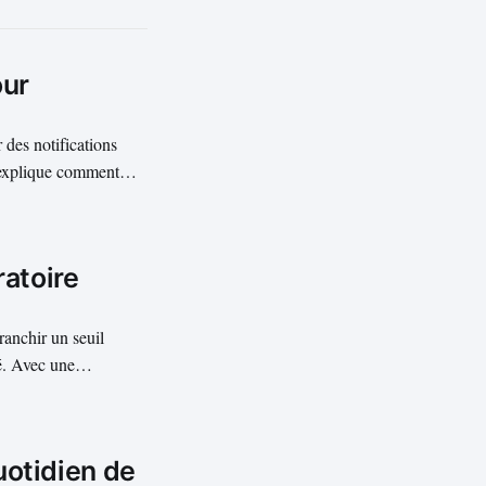
our
des notifications
 explique comment
ons, modifier ou
nfier des...
ratoire
ranchir un seuil
é. Avec une
 dépasse désormais
ffrontement pour la...
uotidien de