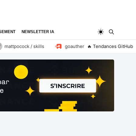
SEMENT
NEWSLETTER IA
attpocock / skills
goauthentik / authentik
🔥 Tendances GitHub
huan