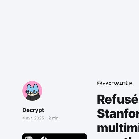
▸ ACTUALITÉ IA
Refusé 
Stanfor
Decrypt
4 avr. 2025
2 min
multimi