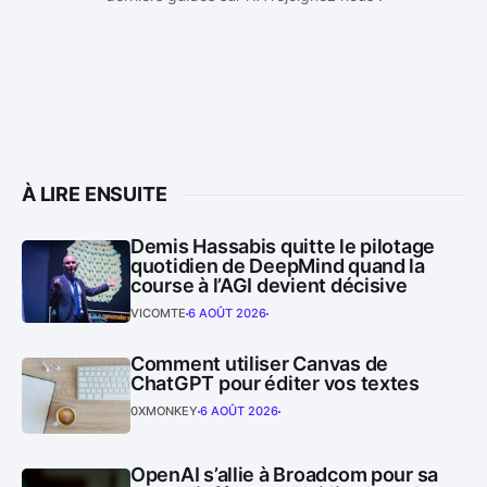
À LIRE ENSUITE
Demis Hassabis quitte le pilotage
quotidien de DeepMind quand la
course à l’AGI devient décisive
VICOMTE
6 AOÛT 2026
Comment utiliser Canvas de
ChatGPT pour éditer vos textes
0XMONKEY
6 AOÛT 2026
OpenAI s’allie à Broadcom pour sa