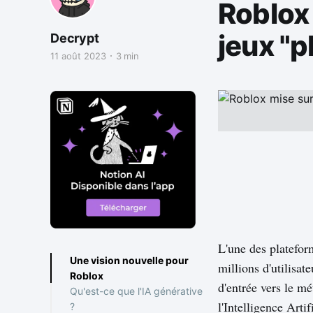
Roblox 
jeux "p
Decrypt
11 août 2023
3 min
L'une des platefor
Une vision nouvelle pour
millions d'utilisat
Roblox
d'entrée vers le mé
Qu'est-ce que l'IA générative
l'Intelligence Arti
?