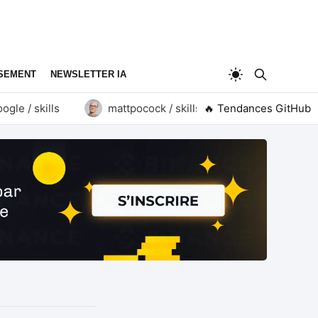
SEMENT
NEWSLETTER IA
e / skills
mattpocock / skills
🔥 Tendances GitHub
goauthentik / au