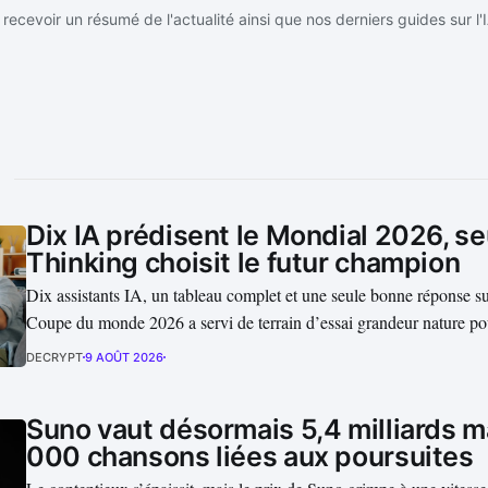
recevoir un résumé de l'actualité ainsi que nos derniers guides sur l'
Dix IA prédisent le Mondial 2026, s
Thinking choisit le futur champion
Dix assistants IA, un tableau complet et une seule bonne réponse su
Coupe du monde 2026 a servi de terrain d’essai grandeur nature p
valent réellement les modèles lorsqu’ils doivent raisonner sous ince
DECRYPT
9 AOÛT 2026
Thinking avait placé l’Espagne au sommet...
Suno vaut désormais 5,4 milliards m
000 chansons liées aux poursuites