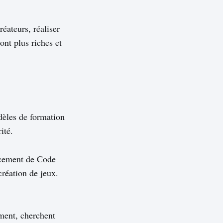
éateurs, réaliser
nt plus riches et
dèles de formation
ité.
ancement de Code
création de jeux.
nment, cherchent