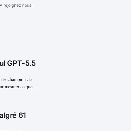
IA rejoignez nous !
eul GPT-5.5
r le champion : la
our mesurer ce que
rtitude. GPT-5.5
algré 61