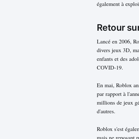
également à exploit
Retour sur
Lancé en 2006, Rob
divers jeux 3D, ma
enfants et des ado
COVID-19.
En mai, Roblox ann
par rapport à l'ann
millions de jeux gé
d'autres.
Roblox s'est égale
mais ne reposant p