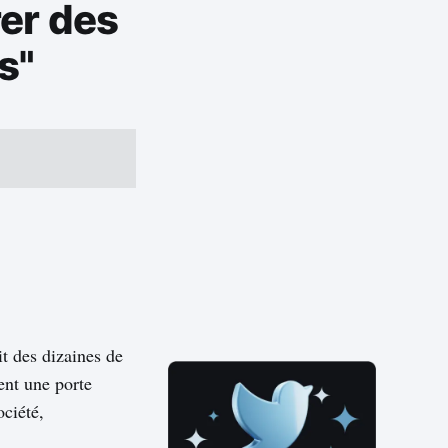
rer des
s"
t des dizaines de
vent une porte
ociété,