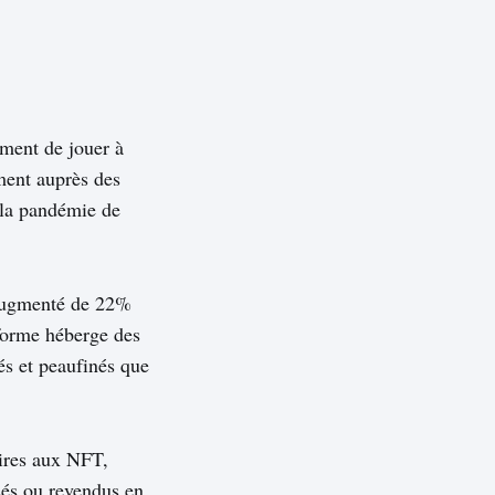
ment de jouer à
mment auprès des
e la pandémie de
 augmenté de 22%
eforme héberge des
rés et peaufinés que
aires aux NFT,
isés ou revendus en