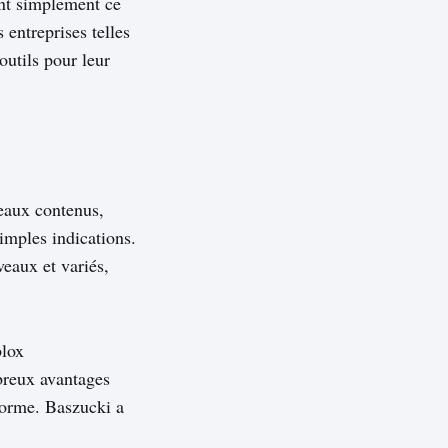
nt simplement ce
s entreprises telles
outils pour leur
veaux contenus,
simples indications.
eaux et variés,
blox
breux avantages
eforme. Baszucki a