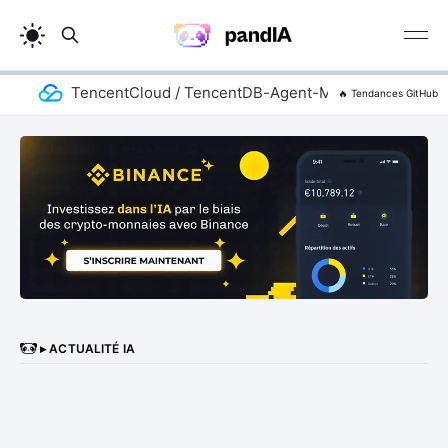
TencentCloud / TencentDB-Agent-Memory
ad
🔥 Tendances GitHub
▸ ACTUALITÉ IA