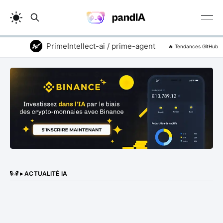
PrimeIntellect-ai / prime-agent
addyosmani
🔥 Tendances GitHub
▸ ACTUALITÉ IA