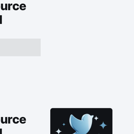
ource
I
ource
I