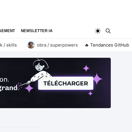
SEMENT
NEWSLETTER IA
kills
obra / superpowers
🔥 Tendances GitHub
goauthentik / authen