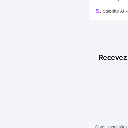
commitment to a
AI ecosystem. Wi
Stability AI
future of genera
and lo
Recevez l
Si vous souhaitez 