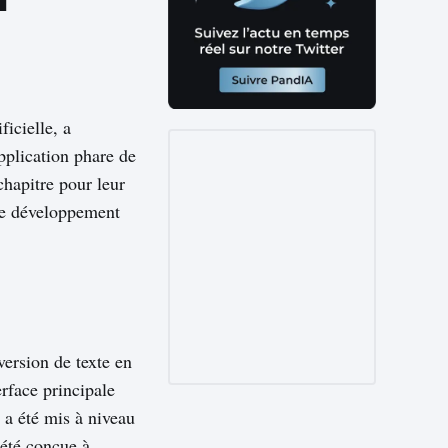
ficielle, a
pplication phare de
hapitre pour leur
 le développement
ersion de texte en
rface principale
 a été mis à niveau
 été conçue à