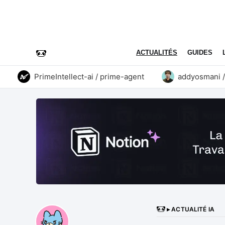
ACTUALITÉS
GUIDES
PrimeIntellect-ai / prime-agent
addyosmani / age
▸ ACTUALITÉ IA