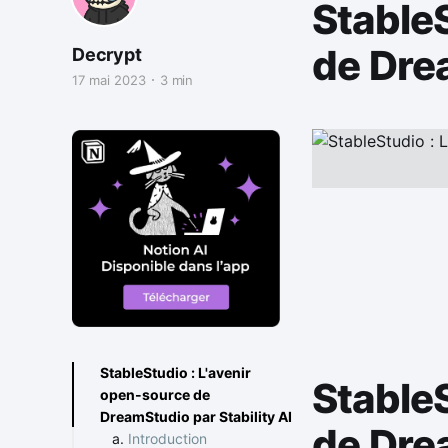
StableS
de Drea
Decrypt
17 mai 2023
3 min
StableStudio : L'avenir
StableS
open-source de
DreamStudio par Stability AI
de Drea
Introduction