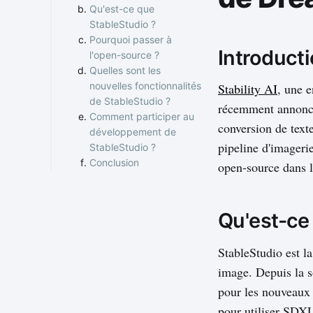
Qu'est-ce que
StableStudio ?
Pourquoi passer à
Introduct
l'open-source ?
Quelles sont les
nouvelles fonctionnalités
Stability AI
, une e
de StableStudio ?
récemment annoncé
Comment participer au
conversion de text
développement de
pipeline d'imageri
StableStudio ?
Conclusion
open-source dans l
Qu'est-ce
StableStudio est l
image. Depuis la s
pour les nouveaux 
pour utiliser SDXL