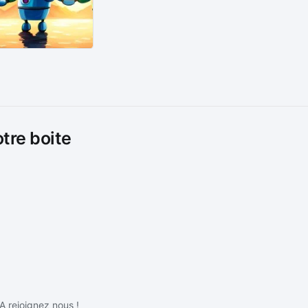
otre boite
IA rejoignez nous !