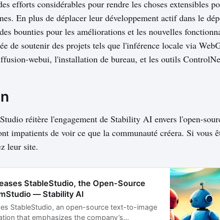
 des efforts considérables pour rendre les choses extensibles po
nes. En plus de déplacer leur développement actif dans le dépô
des bounties pour les améliorations et les nouvelles fonctionnal
dée de soutenir des projets tels que l'inférence locale via Web
iffusion-webui, l'installation de bureau, et les outils ControlNe
on
Studio réitère l'engagement de Stability AI envers l'open-sourc
sont impatients de voir ce que la communauté créera. Si vous êt
z leur site.
eleases StableStudio, the Open-Source
mStudio — Stability AI
eases StableStudio, an open-source text-to-image
ation that emphasizes the company’s