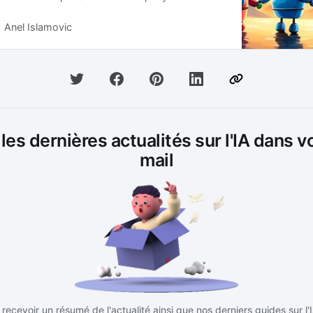
dvancing open-source development within the
th StableStudio, users can help shape the
Anel Islamovic
tive AI through community-driven development
es dernières actualités sur l'IA dans v
mail
recevoir un résumé de l'actualité ainsi que nos derniers guides sur l'