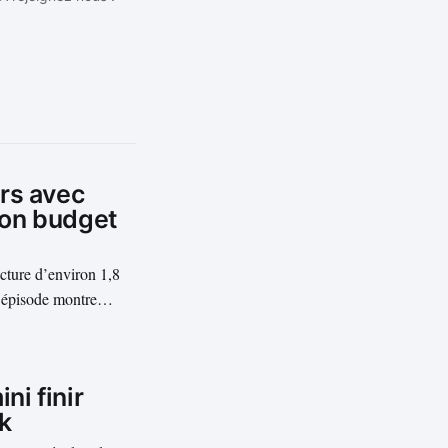
rs avec
son budget
cture d’environ 1,8
L’épisode montre
 automatisées en
.
ni finir
k