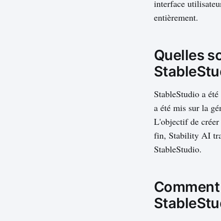
interface utilisate
entièrement.
Quelles so
StableStu
StableStudio a été
a été mis sur la gé
L'objectif de crée
fin, Stability AI t
StableStudio.
Comment p
StableStu