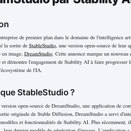
ion
ntreprise de premier plan dans le domaine de l'intelligence arti
 la sortie de
StableStudio
, une version open-source de leur a
e en image,
DreamStudio
. Cette annonce marque un nouveau c
e et démontre l'engagement de Stability AI à faire progresser
'écosystème de l'IA.
 que StableStudio ?
a version open-source de DreamStudio, une application de conv
ortie originale de Stable Diffusion, DreamStudio a servi d'inte
modèles et fonctionnalités de Stability AI. Plus récemment, il
, leur dernier modèle de génération d'images. L'application a