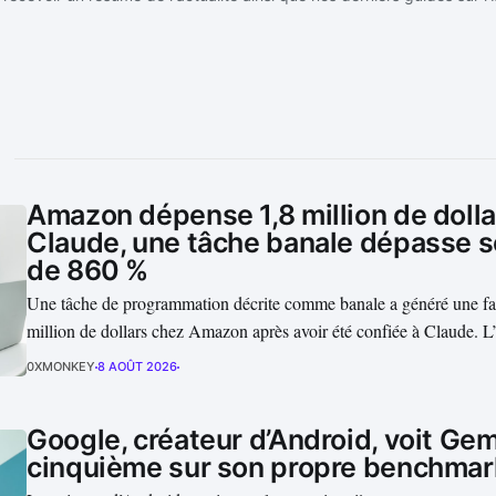
Amazon dépense 1,8 million de dolla
Claude, une tâche banale dépasse 
de 860 %
Une tâche de programmation décrite comme banale a généré une fa
million de dollars chez Amazon après avoir été confiée à Claude. 
comment un agent de code peut transformer quelques modifications
0XMONKEY
8 AOÛT 2026
dépense hors de contrôle lorsque chaque appel au modèle, chaque..
Google, créateur d’Android, voit Gemi
cinquième sur son propre benchmar