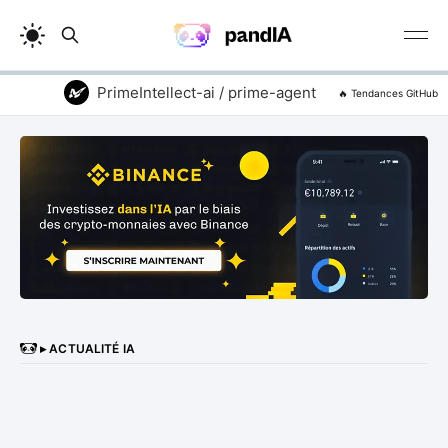
PrimeIntellect-ai / prime-agent
addyosmani
🔥 Tendances GitHub
▸ ACTUALITÉ IA