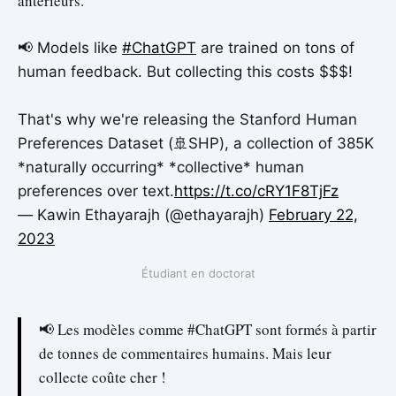
antérieurs.
📢 Models like
#ChatGPT
are trained on tons of
human feedback. But collecting this costs $$$!
That's why we're releasing the Stanford Human
Preferences Dataset (🚢SHP), a collection of 385K
*naturally occurring* *collective* human
preferences over text.
https://t.co/cRY1F8TjFz
— Kawin Ethayarajh (@ethayarajh)
February 22,
2023
Étudiant en doctorat
📢 Les modèles comme #ChatGPT sont formés à partir
de tonnes de commentaires humains. Mais leur
collecte coûte cher !