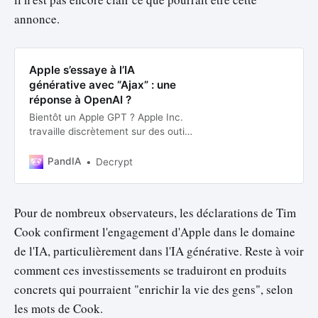
annonce.
Apple s’essaye à l’IA
générative avec “Ajax” : une
réponse à OpenAI ?
Bientôt un Apple GPT ? Apple Inc.
travaille discrètement sur des outils
d’intelligence artificielle
susceptibles de rivaliser avec ceux
PandIA
Decrypt
d’OpenAI Inc., Google d’Alphabet
Inc. et d’autres. Néanmoins, la firme
à la pomme n’a pas encore élaboré
Pour de nombreux observateurs, les déclarations de Tim
une stratégie claire pour mettre
Cook confirment l'engagement d'Apple dans le domaine
cette technologie à dispos…
de l'IA, particulièrement dans l'IA générative. Reste à voir
comment ces investissements se traduiront en produits
concrets qui pourraient "enrichir la vie des gens", selon
les mots de Cook.