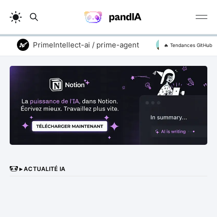
PrimeIntellect-ai / prime-agent
addyosmani / a
🔥 Tendances GitHub
▸ ACTUALITÉ IA