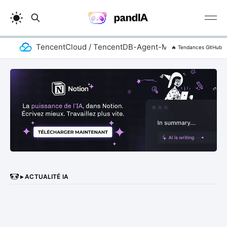
TencentCloud / TencentDB-Agent-Memory
ad
🔥 Tendances GitHub
▸ ACTUALITÉ IA