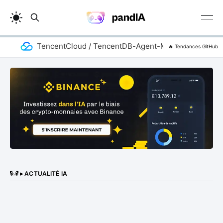
TencentCloud / TencentDB-Agent-Memory
a
🔥 Tendances GitHub
▸ ACTUALITÉ IA