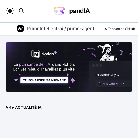
PrimeIntellect-ai / prime-agent
addyosmani 
🔥 Tendances GitHub
▸ ACTUALITÉ IA