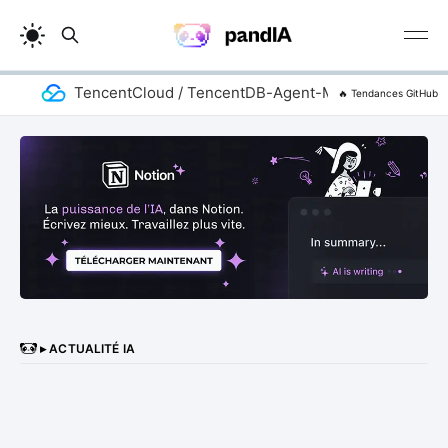
TencentCloud / TencentDB-Agent-Memory
a
🔥 Tendances GitHub
▸ ACTUALITÉ IA