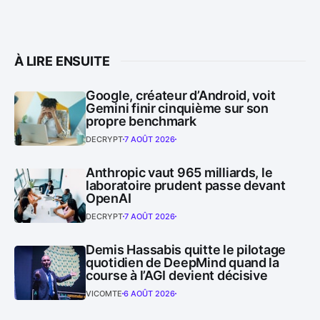
À LIRE ENSUITE
Google, créateur d’Android, voit
Gemini finir cinquième sur son
propre benchmark
DECRYPT
7 AOÛT 2026
Anthropic vaut 965 milliards, le
laboratoire prudent passe devant
OpenAI
DECRYPT
7 AOÛT 2026
Demis Hassabis quitte le pilotage
quotidien de DeepMind quand la
course à l’AGI devient décisive
VICOMTE
6 AOÛT 2026