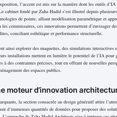
position, l’accent est mis sur la manière dont les outils d’IA
 Le cabinet fondé par Zaha Hadid s’est illustré depuis plusieur
chnologies de pointe, alliant modélisation paramétrique et appr
 les commissaires, ces innovations permettent d’envisager de
dites, conciliant esthétique et performance structurelle.
nt ainsi explorer des maquettes, des simulations interactives 
urs installations mettent en lumière le potentiel de l’IA pour
 à des contraintes précises, tout en offrant de nouvelles pers
aménagement des espaces publics.
e moteur d’innovation architectu
rquants, la section consacrée au design génératif attire l’atten
ent d’immenses quantités de données pour proposer des soluti
s. L’approche de Zaha Hadid Architects vise à intégrer ces résu