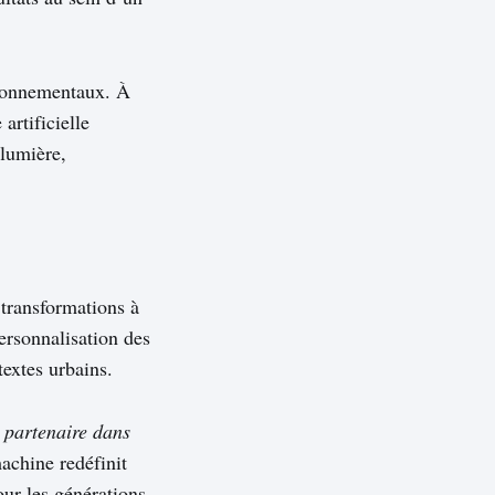
ironnementaux. À
artificielle
 lumière,
 transformations à
personnalisation des
textes urbains.
n partenaire dans
achine redéfinit
our les générations