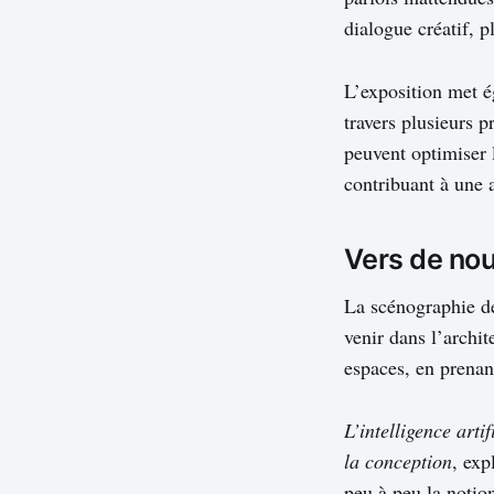
dialogue créatif, 
L’exposition met é
travers plusieurs p
peuvent optimiser l
contribuant à une 
Vers de nou
La scénographie de
venir dans l’archit
espaces, en prenant
L’intelligence art
la conception
, exp
peu à peu la notio