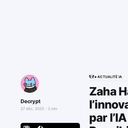
▸ ACTUALITÉ IA
Zaha H
l’innov
Decrypt
27 déc. 2025
2 min
par l’I