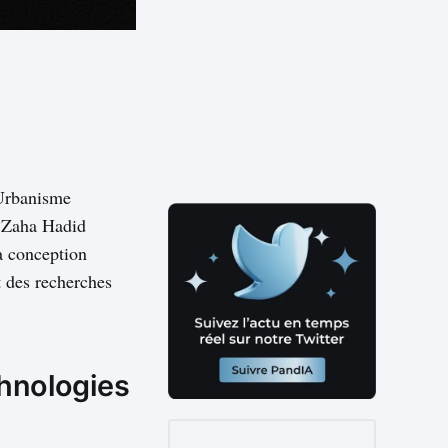
’Urbanisme
 Zaha Hadid
la conception
t des recherches
chnologies