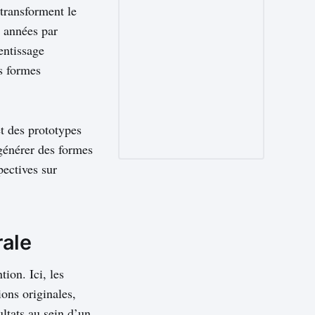
 transforment le
s années par
entissage
s formes
et des prototypes
 générer des formes
pectives sur
rale
tion. Ici, les
ons originales,
ltats au sein d’un