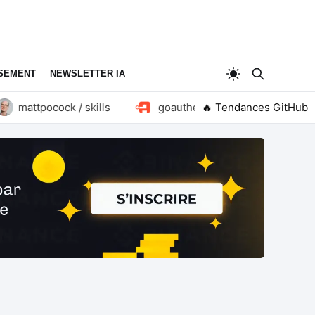
SEMENT
NEWSLETTER IA
mattpocock / skills
goauthentik / authentik
🔥 Tendances GitHub
hu