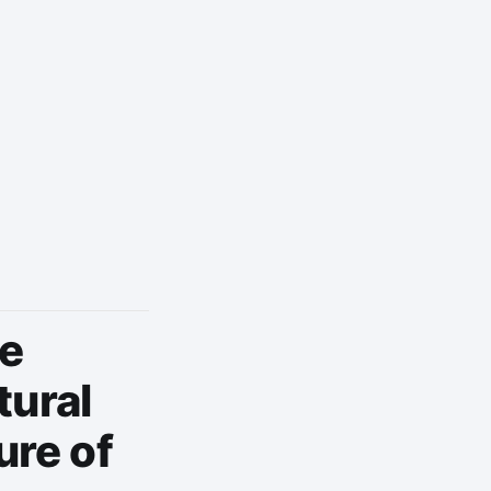
te
tural
ure of