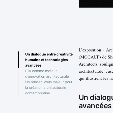
L’exposition « Arc
Un dialogue entre créativité
(MOCAUP) de Shenz
humaine et technologies
Architects, soulign
avancées
architecturale. Jus
L’IA comme moteur
d’innovation architecturale
qui illustrent les 
Un rendez-vous majeur pour
Vers de nouveaux
la création architecturale
horizons pour la
contemporaine
discipline
Un dialog
avancées