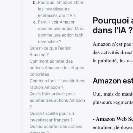
Pourquoi Amazon attire
les investisseurs
intéressés par l’IA ?
Pourquoi 
Faut-il voir Amazon
dans l’IA ?
comme une action IA ou
comme une action tech
diversifiée ?
Amazon n’est pas 
Qu’est-ce que l’action
des activités direc
Amazon ?
la publicité, les a
Comment acheter des
Quel est le ticker de
actions Amazon : les étapes
l’action Amazon ?
concrètes
Sur quelle place
Amazon est-
Combien faut-il investir dans
boursière acheter
1. Choisir un courtier ou
l’action Amazon ?
Amazon ?
une banque en ligne
Oui, mais de maniè
Quels frais prévoir pour
En quelle devise l’action
2. Vérifier si le compte-
Peut-on acheter Amazon
acheter des actions Amazon
Amazon est-elle cotée ?
titres est adapté
avec un petit budget ?
plusieurs segments
?
3. Ouvrir et valider le
Quelle part du
Quelle fiscalité pour un
compte
portefeuille consacrer à
Les principaux frais à
Amazon Web Se
-
investisseur français ?
4. Déposer des fonds
Amazon ?
surveiller
entraîner, déploye
Quand acheter des actions
5. Rechercher l’action
Achat en une fois ou
Imposition des plus-
Frais de courtage
Amazon ?
Amazon
investissement
values
Frais de conversion