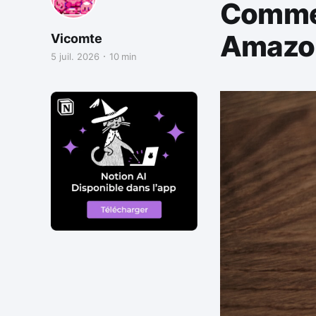
Commen
Amazon 
Vicomte
5 juil. 2026
10 min