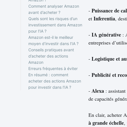
Comment analyser Amazon
6. Choisir le type d’ordre
progressif ?
Imposition des
Faut-il attendre une
de devise
Puissance de ca
-
avant d’acheter ?
7. Déterminer le nombre
dividendes
baisse ?
Ordre au marché
Investir en une seule
Frais d’inactivité ou
Inferentia
et
, des
Quels sont les risques d’un
d’actions à acheter
Quels moments surveiller
1. La croissance d’AWS
Ordre à cours limité
fois
de garde
investissement dans Amazon
8. Passer l’ordre et suivre
?
2. Les marges
Investir
Fiscalité
pour l’IA ?
l’exécution
Acheter avant ou après
3. Les investissements
progressivement
IA générative
-
: 
Amazon est-il le meilleur
les résultats ?
en IA
Risque de marché
entreprises d’utili
moyen d’investir dans l’IA ?
4. La concurrence
Risque sectoriel
Conseils pratiques avant
5. La valorisation
Risque concurrentiel
Acheter Amazon peut
d’acheter des actions
boursière
Risque de change
convenir si l’objectif est :
Logistique et a
-
Amazon
Risque réglementaire
Amazon peut être moins
Erreurs fréquentes à éviter
adapté si l’objectif est :
1. Lire les derniers
Publicité et re
-
En résumé : comment
résultats trimestriels
Confondre Amazon et
acheter des actions Amazon
2. Vérifier les frais totaux
investissement pur IA
pour investir dans l’IA ?
du courtier
Négliger le risque de
Alexa
-
: assistant
3. Éviter d’acheter sous
change
de capacités génér
l’effet de l’actualité
Acheter sans
4. Définir un horizon
comprendre la
d’investissement
valorisation
En clair, acheter 
5. Diversifier
Sous-estimer les frais
à grande échelle
,
Investir de l’argent