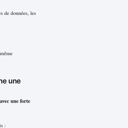
es de données, les
u même
me une
 avec une forte
s :