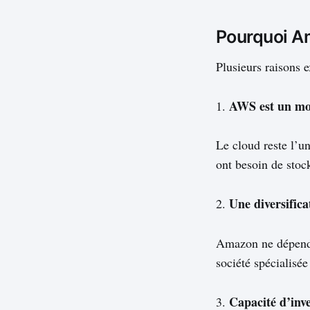
nécessaire à court terme
Pourquoi Am
Plusieurs raisons e
AWS est un mo
1.
Le cloud reste l’u
ont besoin de stoc
Une diversific
2.
Amazon ne dépend p
société spécialisée
Capacité d’inv
3.