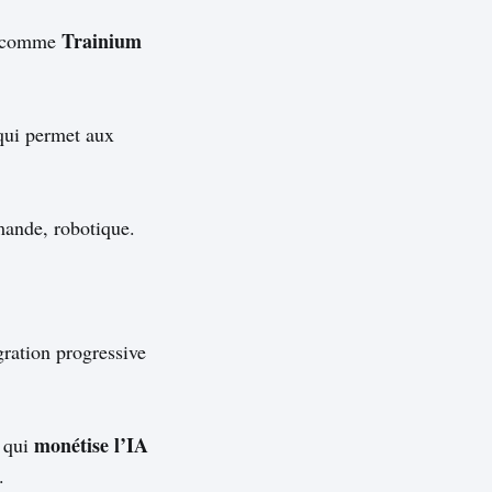
Trainium
, comme
qui permet aux
mande, robotique.
gration progressive
monétise l’IA
e qui
.