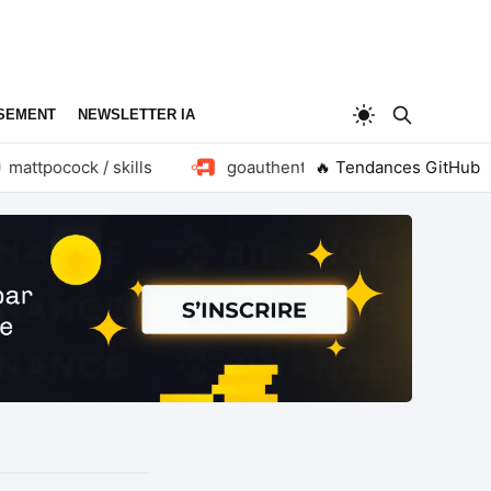
SEMENT
NEWSLETTER IA
ttpocock / skills
goauthentik / authentik
🔥 Tendances GitHub
huang