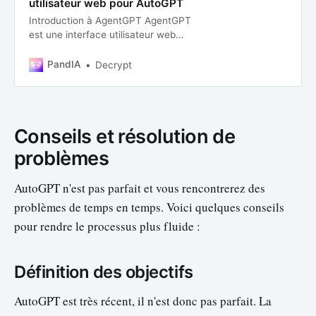
utilisateur web pour AutoGPT
Introduction à AgentGPT AgentGPT
est une interface utilisateur web
permettant de configurer et
déployer des agents IA autonomes.
PandIA
Decrypt
Cette plateforme vous permet de
créer des agents personnalisés
pour accomplir différents objectifs
en générant des tâches, en les
Conseils et résolution de
exécutant et en apprenant de leurs
résul…
problèmes
AutoGPT n'est pas parfait et vous rencontrerez des
problèmes de temps en temps. Voici quelques conseils
pour rendre le processus plus fluide :
Définition des objectifs
AutoGPT est très récent, il n'est donc pas parfait. La