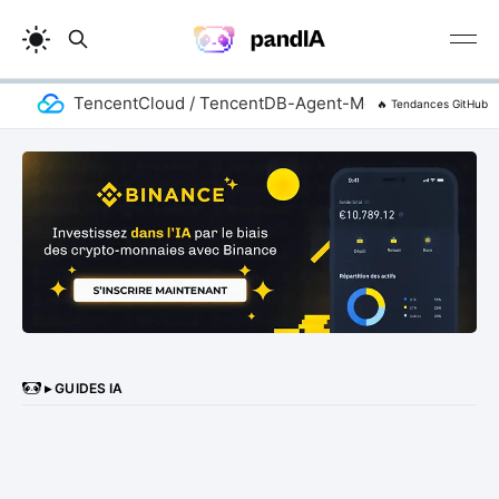
TencentCloud / TencentDB-Agent-Memory
add
🔥 Tendances GitHub
▸ GUIDES IA