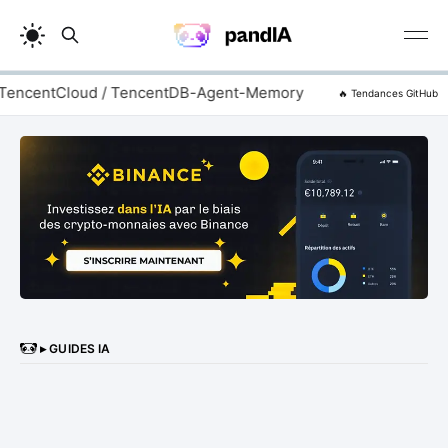
ntCloud / TencentDB-Agent-Memory
zhaoxuya520 / r
🔥 Tendances GitHub
▸ GUIDES IA