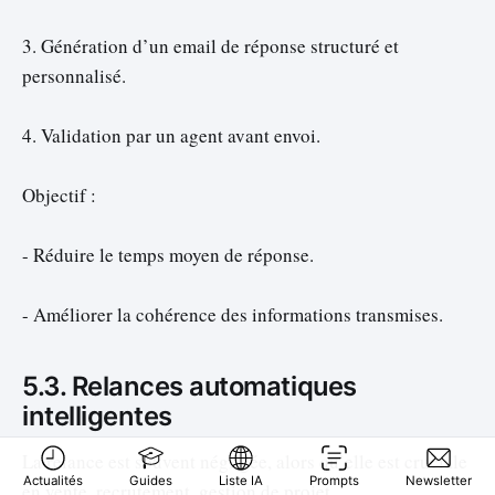
3. Génération d’un email de réponse structuré et
personnalisé.
4. Validation par un agent avant envoi.
Objectif :
- Réduire le temps moyen de réponse.
- Améliorer la cohérence des informations transmises.
5.3. Relances automatiques
intelligentes
La relance est souvent négligée, alors qu’elle est cruciale
Actualités
Guides
Liste IA
Prompts
Newsletter
en vente, recrutement, gestion de projet.