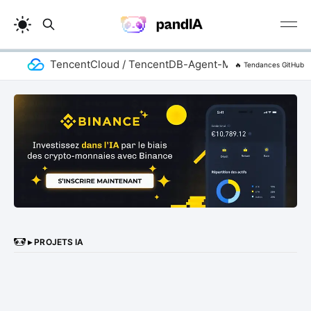
TencentCloud / TencentDB-Agent-Memory
a
🔥 Tendances GitHub
▸ PROJETS IA