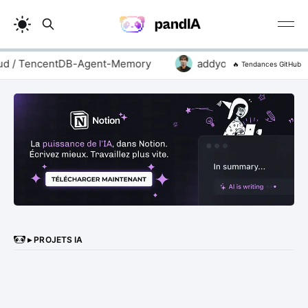
d / TencentDB-Agent-Memory
addyosmani / agent-skil
🔥 Tendances GitHub
▸ PROJETS IA