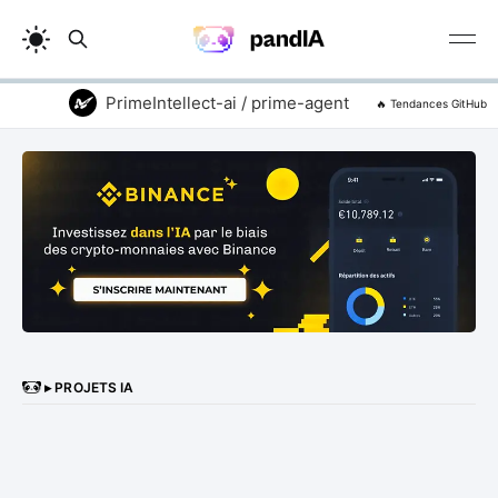
PrimeIntellect-ai / prime-agent
addyosmani
🔥 Tendances GitHub
▸ PROJETS IA