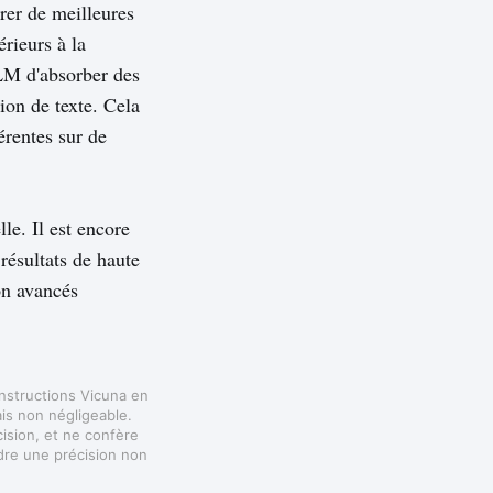
érer de meilleures
rieurs à la
LM d'absorber des
ion de texte. Cela
érentes sur de
le. Il est encore
 résultats de haute
on avancés
instructions Vicuna en
ais non négligeable.
cision, et ne confère
dre une précision non