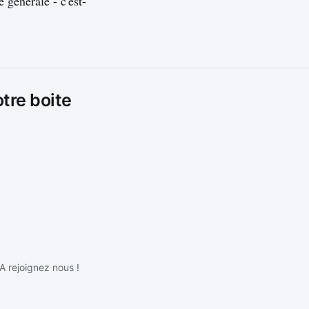
e générale - c'est-
otre boite
IA rejoignez nous !