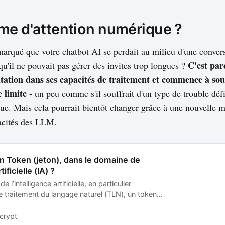
me d'attention numérique ?
arqué que votre chatbot AI se perdait au milieu d'une convers
C'est par
qu'il ne pouvait pas gérer des invites trop longues ?
tation dans ses capacités de traitement et commence à souf
e limite
- un peu comme s'il souffrait d'un type de trouble défi
que. Mais cela pourrait bientôt changer grâce à une nouvelle 
acités des LLM.
n Token (jeton), dans le domaine de
tificielle (IA) ?
 l’intelligence artificielle, en particulier
e traitement du langage naturel (TLN), un token
ase pour analyser et traiter le texte.
 token représente un mot, une ponctuation, ou
crypt