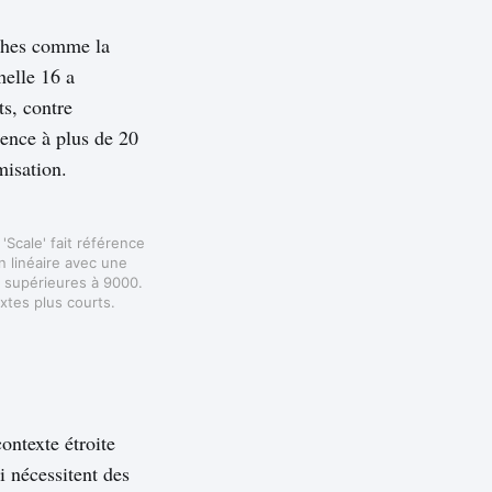
âches comme la
helle 16 a
ts, contre
ence à plus de 20
misation.
'Scale' fait référence
on linéaire avec une
e supérieures à 9000.
xtes plus courts.
ontexte étroite
i nécessitent des