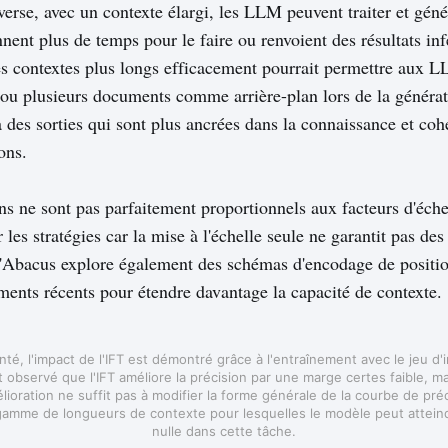
verse, avec un contexte élargi, les LLM peuvent traiter et gén
ent plus de temps pour le faire ou renvoient des résultats infé
s contextes plus longs efficacement pourrait permettre aux L
ou plusieurs documents comme arrière-plan lors de la générat
à des sorties qui sont plus ancrées dans la connaissance et coh
ons.
ns ne sont pas parfaitement proportionnels aux facteurs d'échel
r les stratégies car la mise à l'échelle seule ne garantit pas des
d'Abacus explore également des schémas d'encodage de positi
ents récents pour étendre davantage la capacité de contexte.
té, l'impact de l'IFT est démontré grâce à l'entraînement avec le jeu d'
est observé que l'IFT améliore la précision par une marge certes faible, m
lioration ne suffit pas à modifier la forme générale de la courbe de pré
 gamme de longueurs de contexte pour lesquelles le modèle peut attein
nulle dans cette tâche.