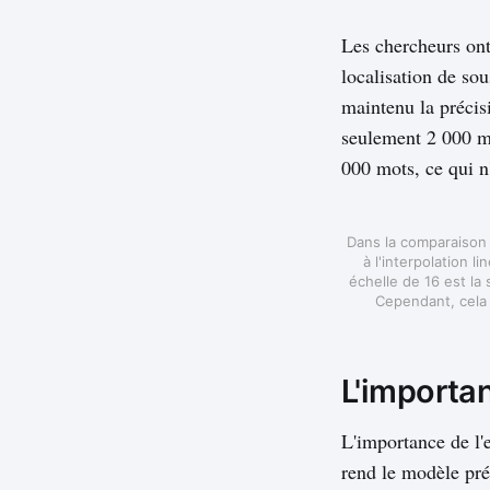
Les chercheurs ont
localisation de so
maintenu la précis
seulement 2 000 m
000 mots, ce qui n'
Dans la comparaison c
à l'interpolation l
échelle de 16 est la
Cependant, cela 
L'importa
L'importance de l'
rend le modèle pré