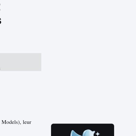
t
s
s
 Models), leur