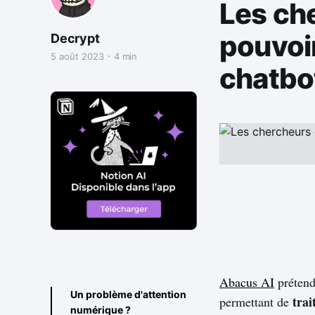
Les ch
pouvoir
Decrypt
5 août 2023
4 min
chatbo
Abacus AI
prétend
Un problème d'attention
trai
permettant de
numérique ?