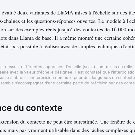
 évalué deux variantes de LlaMA mises à l'échelle sur des t
us-chaînes et les questions-réponses ouvertes. Le modèle à l'éc
ion sur des exemples réels jusqu'à des contextes de 16 000 mo
ots dans Llama de base. Il a même montré une certaine cohér
était pas possible à réaliser avec de simples techniques d'opti
i-dessus, différentes approches d'échelle (scale) sont mises en relief. 
inéaire avec la valeur d'échelle désignée. Il est constaté que l'interpolati
 seule à obtenir une précision non nulle pour des longueurs de context
semble s'accompagner d'une certaine perte de précision sur des conte
nce du contexte
extension du contexte ne peut être surestimée. Une fenêtre de c
cis mais pas vraiment utilisable dans des tâches complexes qu