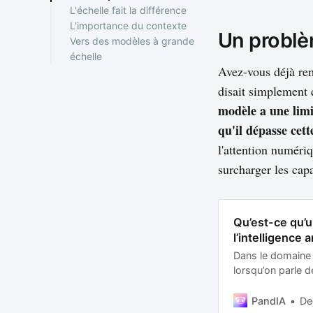
L'échelle fait la différence
L'importance du contexte
Un problè
Vers des modèles à grande
échelle
Avez-vous déjà rem
disait simplement 
modèle a une limi
qu'il dépasse cett
l'attention numéri
surcharger les cap
Qu’est-ce qu’u
l’intelligence ar
Dans le domaine de
lorsqu’on parle d
est une unité de b
Généralement, un
PandIA
De