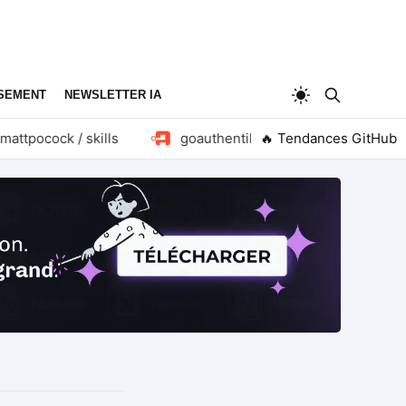
SEMENT
NEWSLETTER IA
ttpocock / skills
goauthentik / authentik
🔥 Tendances GitHub
huang