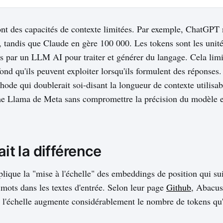
du langage, selon le contexte et l’o…
t des capacités de contexte limitées. Par exemple, ChatGPT n
, tandis que Claude en gère 100 000. Les tokens sont les unité
es par un LLM AI pour traiter et générer du langage. Cela limi
fond qu'ils peuvent exploiter lorsqu'ils formulent des réponses
ode qui doublerait soi-disant la longueur de contexte utilis
 Llama de Meta sans compromettre la précision du modèle e
ait la différence
lique la "mise à l'échelle" des embeddings de position qui sui
ots dans les textes d'entrée. Selon leur page
Github
, Abacus
 l'échelle augmente considérablement le nombre de tokens qu