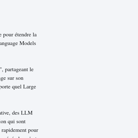
e pour étendre la
 Language Models
, partageant le
age sur son
porte quel Large
éative, des LLM
ion qui sont
nt rapidement pour